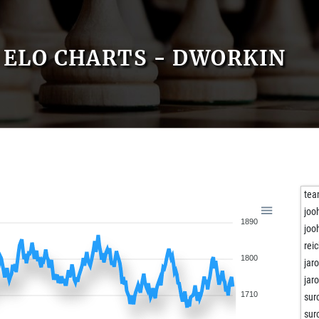
ELO CHARTS - DWORKIN
te
joo
1890
joo
rei
1800
jar
jar
1710
sur
sur