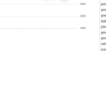
jav
1620
jar
goa
1530
lep
joh
1440
gio
gio
nah
mai
mai
per
dlu
tar
pja
jai
jai
cap
cap