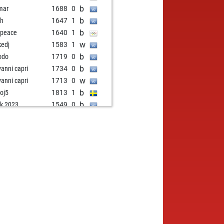
b
mar
1688
0
b
oh
1647
1
b
peace
1640
1
w
kedj
1583
1
b
odo
1719
0
b
vanni capri
1734
0
w
vanni capri
1713
0
b
oj5
1813
1
b
k 2023
1549
0
w
k 2023
1555
1
w
issa
1865
1
w
chess
1822
1
b
igan joshua
1651
1
b
nkis
1777
1
b
mov
1593
0
w
mov
1603
1
w
a76
1717
0
b
a76
1733
1