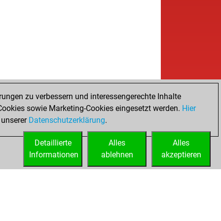
w
a76
1753
1
b
ribee
1581
1
w
111
1505
1
w
re
1756
0
b
re
1777
1
b
el barrios
1699
0
w
el barrios
1679
0
b
bler1
1725
1
w
ago
1473
1
rungen zu verbessern und interessengerechte Inhalte
b
arb1
1759
r
ookies sowie Marketing-Cookies eingesetzt werden.
Hier
w
arb1
1762
r
 unserer
Datenschutzerklärung
.
b
arb1
1783
1
Detaillierte
w
Alles
Alles
kao
1705
0
Informationen
w
ablehnen
akzeptieren
ojanne
1751
1
w
df
1679
0
b
juro
1598
0
b
acofranze
1606
1
w
acofranze
1619
1
w
k the rieck
1810
0