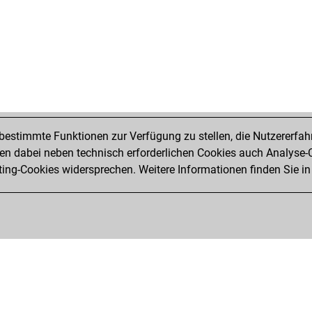
cap
kgt
asd
pie
pie
ang
ang
gam
alf
estimmte Funktionen zur Verfügung zu stellen, die Nutzererfah
ooc
 dabei neben technisch erforderlichen Cookies auch Analyse-C
ooc
ng-Cookies widersprechen. Weitere Informationen finden Sie in
ooc
laz
leg
scm
san
mon
mon
riec