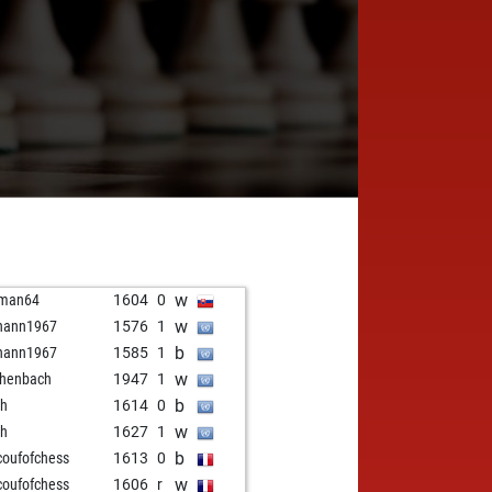
w
aman64
1604
0
w
hann1967
1576
1
b
hann1967
1585
1
w
chenbach
1947
1
b
oh
1614
0
w
oh
1627
1
b
coufofchess
1613
0
w
coufofchess
1606
r