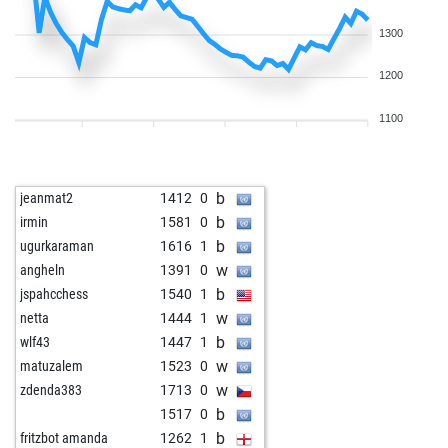
1300
1200
1100
b
jeanmat2
1412
0
b
irmin
1581
0
b
ugurkaraman
1616
1
w
angheln
1391
0
b
jspahcchess
1540
1
w
netta
1444
1
b
wlf43
1447
1
w
matuzalem
1523
0
w
zdenda383
1713
0
b
1517
0
b
fritzbot amanda
1262
1