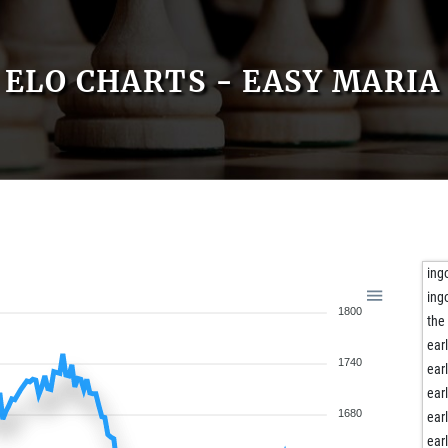
ELO CHARTS - EASY MARIA
ing
ing
1800
the
ear
1740
ear
ear
1680
ear
ear