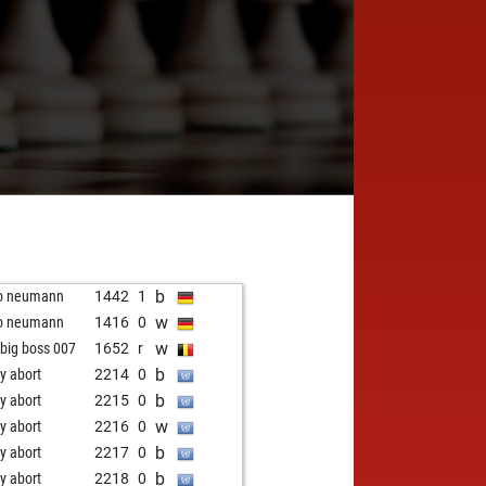
b
o neumann
1442
1
w
o neumann
1416
0
w
 big boss 007
1652
r
b
ly abort
2214
0
b
ly abort
2215
0
w
ly abort
2216
0
b
ly abort
2217
0
b
ly abort
2218
0