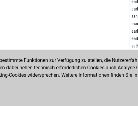
col
ear
dm
ear
dm
san
ear
man
pepf
ear
niv
ear
niv
sat
ear
ari
estimmte Funktionen zur Verfügung zu stellen, die Nutzererfah
aur
wil
 dabei neben technisch erforderlichen Cookies auch Analyse-C
fer
tes
ng-Cookies widersprechen. Weitere Informationen finden Sie in
ear
ear
ear
ear
yav
cat
spo
ama
wio
ama
ear
ama
che
ama
spa
ama
ear