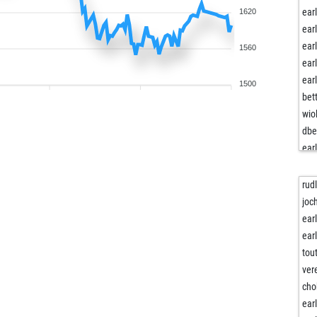
ear
1620
ear
ear
1560
ear
ear
1500
bet
wio
dbe
ear
ear
joe
rud
dac
joc
sel
ear
sel
ear
taf
tou
ear
ver
col
cho
col
ear