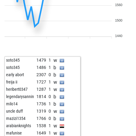
1560
1500
1440
w
soto345
1479
1
b
soto345
1486
1
b
early abort
2307
0
w
freija ii
1727
1
w
heribert0347
1287
1
b
legendarysannin
1814
0
b
milo14
1736
1
w
uncle duff
1319
0
b
mazizi1354
1766
0
w
arabianknights
1538
1
w
mafunise
1649
1