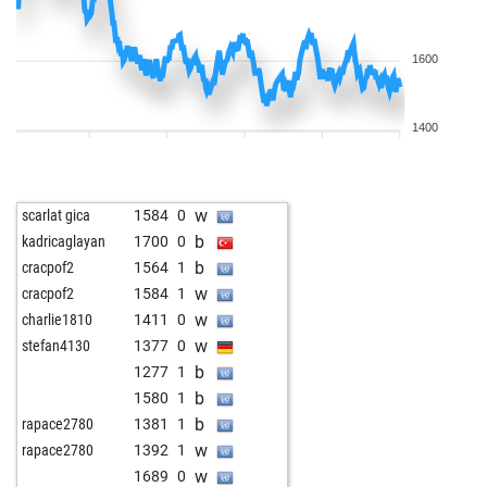
1600
1400
w
scarlat gica
1584
0
b
kadricaglayan
1700
0
b
cracpof2
1564
1
w
cracpof2
1584
1
w
charlie1810
1411
0
w
stefan4130
1377
0
b
1277
1
b
1580
1
b
rapace2780
1381
1
w
rapace2780
1392
1
w
1689
0