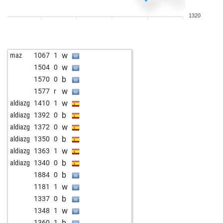
b
1666
0
1320
w
1689
1
w
1239
1
w
1312
1
w
maz
1067
1
w
1580
1
w
1504
0
b
scout alf
1579
r
b
1570
0
w
scout alf
1563
0
w
1577
r
b
scout alf
1545
0
w
aldiazg
1410
1
w
scout alf
1526
0
b
aldiazg
1392
0
b
1254
1
w
aldiazg
1372
0
w
1259
1
b
aldiazg
1350
0
b
mig29
1455
0
w
aldiazg
1363
1
w
1692
0
b
aldiazg
1340
0
b
1432
0
b
1884
0
w
1405
0
w
1181
1
b
1412
1
b
1337
0
w
1420
1
w
1348
1
b
1428
1
b
1360
1