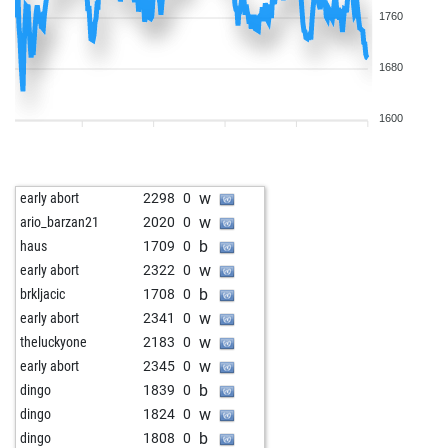
1760
1680
1600
w
early abort
2298
0
w
ario_barzan21
2020
0
b
haus
1709
0
w
early abort
2322
0
b
brkljacic
1708
0
w
early abort
2341
0
w
theluckyone
2183
0
w
early abort
2345
0
b
dingo
1839
0
w
dingo
1824
0
b
dingo
1808
0