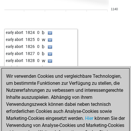
b
nuage blanc
1731
0
1140
w
nuage blanc
1709
0
b
nuage blanc
1722
1
w
nuage blanc
1737
1
b
early abort
1824
0
w
gegner
1674
1
w
early abort
1825
0
w
armendinio776
2157
0
b
early abort
1826
0
b
armendinio776
2154
0
b
early abort
1827
0
b
hugo2006
1950
0
w
early abort
1828
0
b
amrhamed1
2207
0
b
early abort
1829
0
w
quantify
1754
1
b
early abort
1830
0
Wir verwenden Cookies und vergleichbare Technologien,
w
amrhamed1
2204
0
b
early abort
1831
0
um bestimmte Funktionen zur Verfügung zu stellen, die
w
emil33
1609
0
w
early abort
1833
0
Nutzererfahrungen zu verbessern und interessengerechte
b
emil33
1618
1
w
early abort
1834
0
Inhalte auszuspielen. Abhängig von ihrem
w
emil33
1592
0
w
early abort
1835
0
Verwendungszweck können dabei neben technisch
b
emil33
1600
1
w
early abort
1836
0
erforderlichen Cookies auch Analyse-Cookies sowie
b
sharin
1627
1
w
early abort
1837
0
Marketing-Cookies eingesetzt werden.
Hier
können Sie der
w
sharin
1637
1
b
early abort
1838
0
Verwendung von Analyse-Cookies und Marketing-Cookies
w
ario_barzan21
2062
0
w
early abort
1839
0