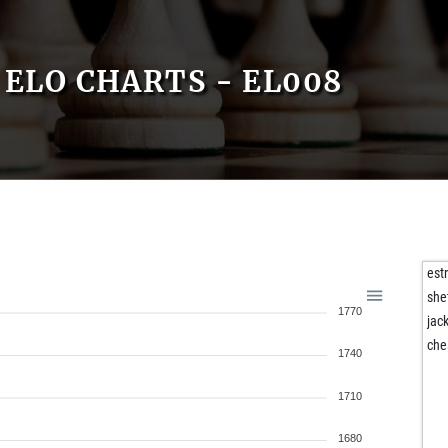
ELO CHARTS - EL008
estr
she
1770
jac
che
1740
1710
1680