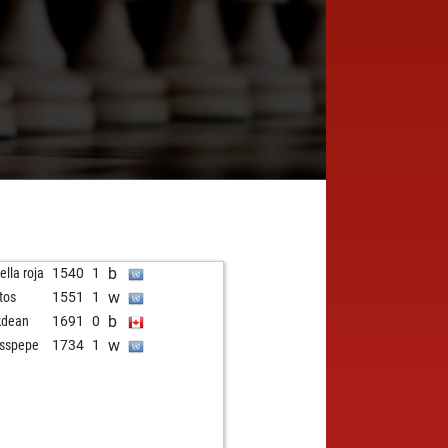
b
ella roja
1540
1
w
tos
1551
1
b
kdean
1691
0
w
sspepe
1734
1