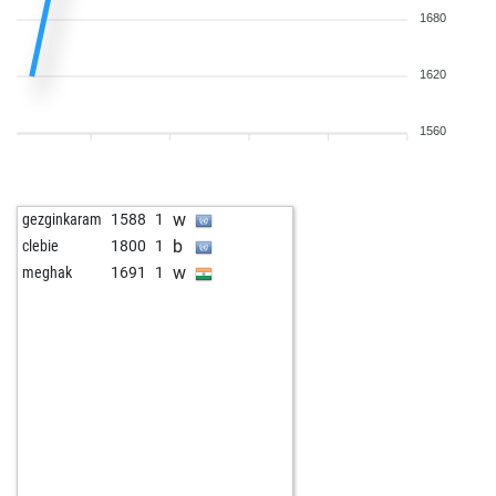
1680
1620
1560
w
gezginkaram
1588
1
b
clebie
1800
1
w
meghak
1691
1