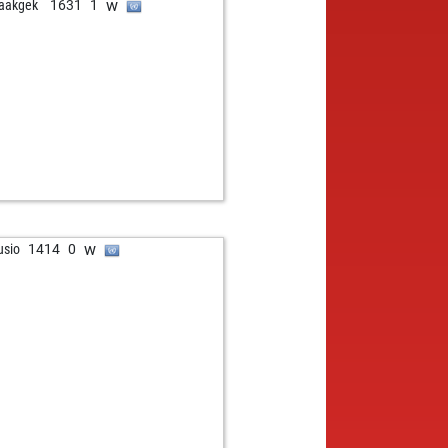
w
aakgek
1631
1
w
sio
1414
0