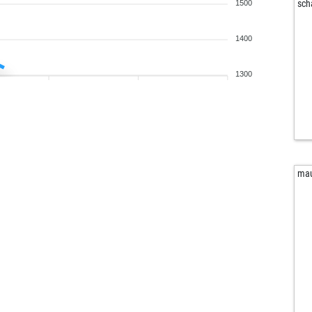
sch
1500
1400
1300
mau