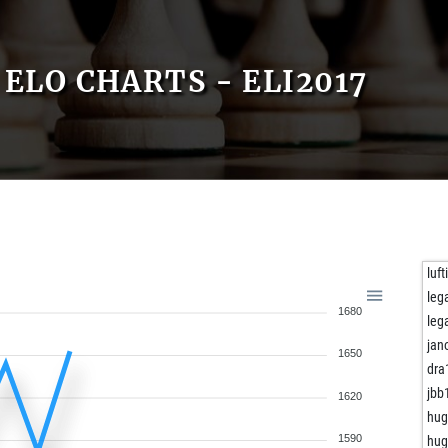
ELO CHARTS - ELI2017
luf
leg
1680
leg
jan
1650
dra
jbb
1620
hu
1590
hu