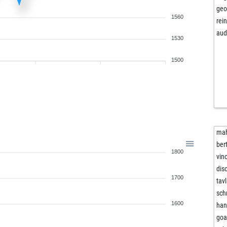
geo
1560
rei
aud
1530
1500
ma
ber
1800
vin
dis
1700
tav
sch
1600
han
goa