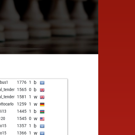
b
tibus1
1776
1
b
al_tender
1565
0
w
al_tender
1581
1
w
ottocarlo
1259
1
b
1i13
1445
1
w
120
1545
0
b
go15
1357
1
w
go15
1366
1