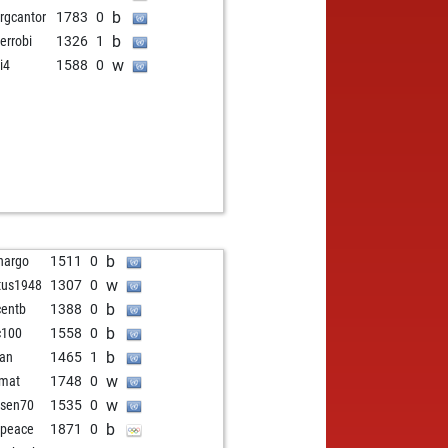
b
rgcantor
1783
0
b
nerrobi
1326
1
w
i4
1588
0
b
hargo
1511
0
w
tus1948
1307
0
b
centb
1388
0
b
c100
1558
0
b
lan
1465
1
w
mat
1748
0
w
sen70
1535
0
b
peace
1871
0