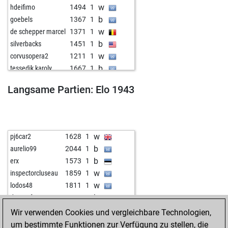
w
hdeifimo
1494
1
b
goebels
1367
1
w
de schepper marcel
1371
1
b
silverbacks
1451
1
w
corvusopera2
1211
1
b
tessedik karoly
1667
1
w
davidmcfadyen
1316
1
Langsame Partien: Elo 1943
b
hotte007
1665
0
w
lusor
1323
1
b
gaius bonus
1552
1
w
skamander
1464
1
w
pj6car2
1628
1
b
aurelio99
2044
1
b
erx
1573
1
w
inspectorcluseau
1859
1
w
lodos48
1811
1
b
der professor
1740
1
w
laihongmei
1615
1
Wir verwenden Cookies und vergleichbare Technologien,
b
proción
1430
1
um bestimmte Funktionen zur Verfügung zu stellen, die