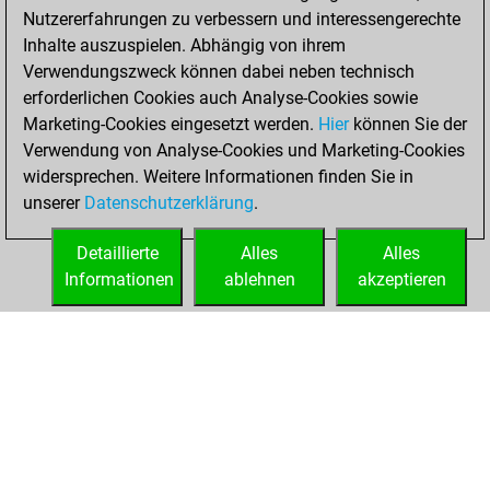
b
rudl
1511
1
Nutzererfahrungen zu verbessern und interessengerechte
w
tahirovic
1808
1
Inhalte auszuspielen. Abhängig von ihrem
w
der professor
1720
1
Verwendungszweck können dabei neben technisch
b
anton hennig
1793
1
erforderlichen Cookies auch Analyse-Cookies sowie
w
zerrouki
1341
1
Marketing-Cookies eingesetzt werden.
Hier
können Sie der
b
mausio
1455
r
Verwendung von Analyse-Cookies und Marketing-Cookies
w
obrent03
1553
r
widersprechen. Weitere Informationen finden Sie in
b
obrent03
1564
1
unserer
Datenschutzerklärung
.
b
ginkgo-52
1310
1
w
ginkgo-52
1314
1
Detaillierte
Alles
Alles
b
ginkgo-52
1319
1
Informationen
ablehnen
akzeptieren
STARTSEITE
ERFOLGE
w
ginkgo-52
1324
1
b
joerg eismannn2q
1443
0
w
k-jensson49
1754
1