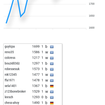
1700
1650
1600
b
guylcpa
1699
1
w
reno35
1586
1
w
colcress
1217
1
b
bouzid03dz
1297
1
b
robessexuk
1573
1
w
nik12345
1477
1
w
ffa1971
1478
1
b
sela1401
1367
1
w
z123bonebroker
1529
1
b
leesch
1293
0
b
chess-ahoy
1490
1