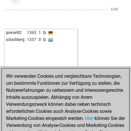
b
werner bo
1420
1
1110
w
werner bo
1431
1
b
orenaz
1502
1
b
terminator5556
1679
r
b
quiesel82
1363
1
w
chessstarrb
1375
1
b
schachberg
1337
0
b
ss14
1395
1
w
kirkuk kurdi
1535
1
b
chess_mozart
1533
1
w
novecento
1606
r
b
markoman26
1530
0
Wir verwenden Cookies und vergleichbare Technologien,
w
bestofone2
1474
1
um bestimmte Funktionen zur Verfügung zu stellen, die
b
novecento
1612
0
Nutzererfahrungen zu verbessern und interessengerechte
w
massler_12345
1452
1
Inhalte auszuspielen. Abhängig von ihrem
b
massler_12345
1431
0
Verwendungszweck können dabei neben technisch
w
massler_12345
1447
1
erforderlichen Cookies auch Analyse-Cookies sowie
w
okmiko
1572
0
Marketing-Cookies eingesetzt werden.
Hier
können Sie der
w
willy185
1652
0
Verwendung von Analyse-Cookies und Marketing-Cookies
w
mirdon
1591
0