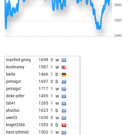
1600
1520
1440
w
manfred georg
1698
0
w
koolmanny
1587
1
b
bärlin
1466
1
b
petrsigut
1697
0
w
petrsigut
1717
1
w
dicke pitter
1495
1
w
tab41
1265
1
b
phuchai
1623
1
w
uwe53
1630
0
b
knight2504
1553
0
w
hans schmalz
1502
1