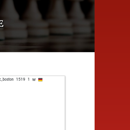
E
w
_boston
1519
1