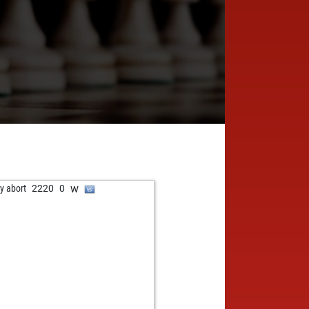
w
ly abort
2220
0