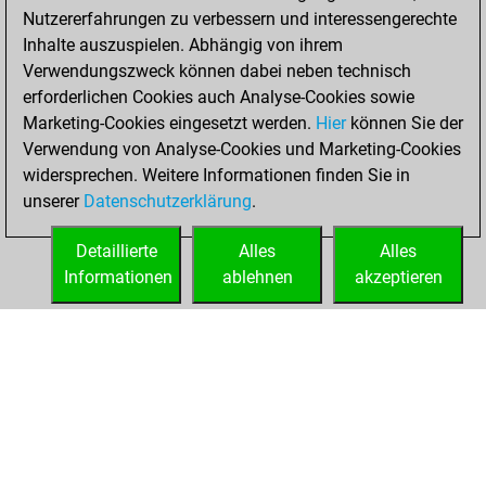
Nutzererfahrungen zu verbessern und interessengerechte
w
mojmir
1334
1
Inhalte auszuspielen. Abhängig von ihrem
b
franzm
1235
0
Verwendungszweck können dabei neben technisch
w
beck1
1298
0
erforderlichen Cookies auch Analyse-Cookies sowie
w
dave70
1380
0
Marketing-Cookies eingesetzt werden.
Hier
können Sie der
b
zocki
1335
0
Verwendung von Analyse-Cookies und Marketing-Cookies
b
looser32
1237
1
widersprechen. Weitere Informationen finden Sie in
w
soheil32908
1659
0
unserer
Datenschutzerklärung
.
w
frog62
1500
0
b
looser32
1218
1
Detaillierte
Alles
Alles
b
k-d
1271
0
Informationen
ablehnen
akzeptieren
b
bruno luigi
1288
0
STARTSEITE
ERFOLGE
w
martinmoore
1453
0
b
amin aminimehr
1184
1
b
gerhard007
1324
0
w
amin aminimehr
1248
1
w
looser32
1269
1
b
somethinew 2
1160
1
w
dodo41
1293
0