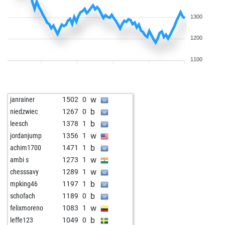
1300
1200
1100
w
janrainer
1502
0
b
niedzwiec
1267
0
b
leesch
1378
1
w
jordanjump
1356
1
b
achim1700
1471
1
w
ambi s
1273
1
w
chesssavy
1289
1
b
mpking46
1197
1
b
schofach
1189
0
w
felixmoreno
1083
1
b
leffe123
1049
0