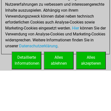
Nutzererfahrungen zu verbessern und interessengerechte
b
early abort
1682
0
Inhalte auszuspielen. Abhängig von ihrem
w
sandeepsamara
1072
0
Verwendungszweck können dabei neben technisch
w
early abort
1702
0
erforderlichen Cookies auch Analyse-Cookies sowie
b
howmarsh
1280
0
Marketing-Cookies eingesetzt werden.
Hier
können Sie der
b
rajiv kulkarni
1088
0
Verwendung von Analyse-Cookies und Marketing-Cookies
w
jovan birg
1709
0
widersprechen. Weitere Informationen finden Sie in
w
pevir
1389
1
unserer
Datenschutzerklärung
.
b
academician
1466
0
w
early abort
1708
0
Detaillierte
Alles
Alles
w
mgaafar
1258
0
Informationen
ablehnen
akzeptieren
b
guna10
974
1
STARTSEITE
ERFOLGE
b
dan wurmbrand
1394
1
w
dan wurmbrand
1405
0
b
dan wurmbrand
1400
0
w
dan wurmbrand
1395
0
b
euro006
1353
0
w
tinidor
1321
1
b
alone knight
1386
0