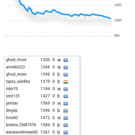
1200
1000
800
w
ghost_move
1200
0
w
arnoldo222
1266
0
b
ghost_move
1396
0
b
tapas_sulekha
1379
0
w
rider70
1184
0
b
sree123
1427
0
w
jambar
1569
0
b
diegöp
1396
0
w
bozek2
1472
0
b
krishna 25081978
1584
0
b
wauwausteinwald2
1261
0