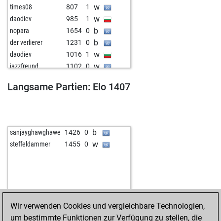
w
times08
807
1
w
daodiev
985
1
b
nopara
1654
0
b
der verlierer
1231
0
w
daodiev
1016
1
w
jazzfreund
1102
0
b
early abort
1677
0
Langsame Partien: Elo 1407
w
men7137
1326
0
w
schmelzer
1256
1
w
poul andersen
1160
0
b
early abort
1672
0
b
sanjayghawghawe
1426
0
b
early abort
1673
0
w
steffeldammer
1455
0
w
ahmed mujtaba
1088
1
b
early abort
1656
0
b
unabombaa
1061
0
w
early abort
1674
0
w
early abort
1675
0
Wir verwenden Cookies und vergleichbare Technologien,
b
early abort
1676
0
um bestimmte Funktionen zur Verfügung zu stellen, die
b
lance111
1381
0