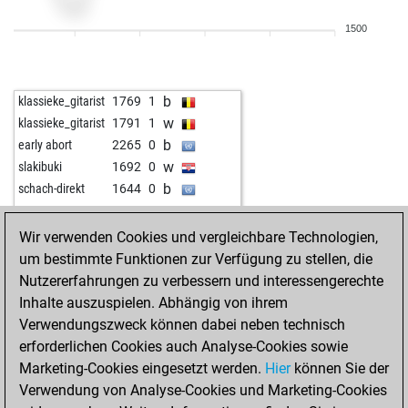
w
koll55
1865
1
1500
b
didi1
1795
1
w
loderhart
1708
1
w
siegmund
1677
0
b
klassieke_gitarist
1769
1
w
gewo
1811
0
w
klassieke_gitarist
1791
1
w
alzada123
1920
0
b
early abort
2265
0
b
alzada123
1939
1
w
slakibuki
1692
0
w
lars u petersen
1754
0
b
schach-direkt
1644
0
b
lars u petersen
1764
1
w
genghiskhent
1965
0
Wir verwenden Cookies und vergleichbare Technologien,
w
milo14
1698
1
um bestimmte Funktionen zur Verfügung zu stellen, die
w
frenki8765
1484
1
Nutzererfahrungen zu verbessern und interessengerechte
b
frenki8765
1486
1
Inhalte auszuspielen. Abhängig von ihrem
w
frenki8765
1489
1
Verwendungszweck können dabei neben technisch
b
frenki8765
1492
1
erforderlichen Cookies auch Analyse-Cookies sowie
b
finnsv
1683
r
Marketing-Cookies eingesetzt werden.
Hier
können Sie der
w
finnsv
1691
1
Verwendung von Analyse-Cookies und Marketing-Cookies
b
finnsv
1700
1