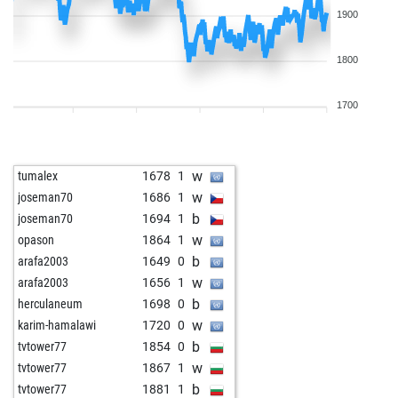
1900
1800
1700
w
tumalex
1678
1
w
joseman70
1686
1
b
joseman70
1694
1
w
opason
1864
1
b
arafa2003
1649
0
w
arafa2003
1656
1
b
herculaneum
1698
0
w
karim-hamalawi
1720
0
b
tvtower77
1854
0
w
tvtower77
1867
1
b
tvtower77
1881
1