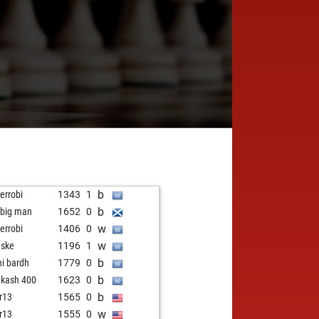
b
nerrobi
1343
1
b
 big man
1652
0
w
nerrobi
1406
0
w
nske
1196
1
b
ni bardh
1779
0
b
 kash 400
1623
0
b
r13
1565
0
w
r13
1555
0