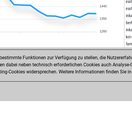
jos
ear
1440
bie
ear
dar
ink
1350
pic
ber
geg
ink
1260
jbb
koi-
asa
fam
goa
doz
estimmte Funktionen zur Verfügung zu stellen, die Nutzererfah
ear
geg
 dabei neben technisch erforderlichen Cookies auch Analyse-C
ear
jws
ng-Cookies widersprechen. Weitere Informationen finden Sie in
ear
ant
ear
el 
ear
sac