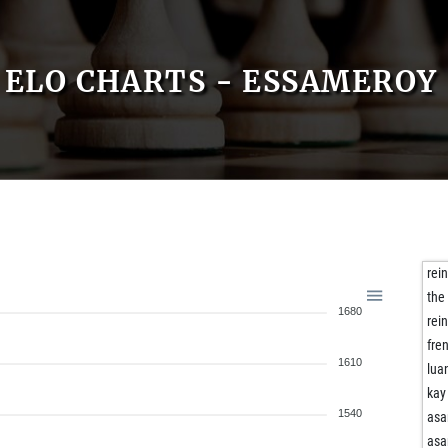
ELO CHARTS - ESSAMEROY
rei
the
1680
rei
fre
1610
lua
kay
1540
asa
asa