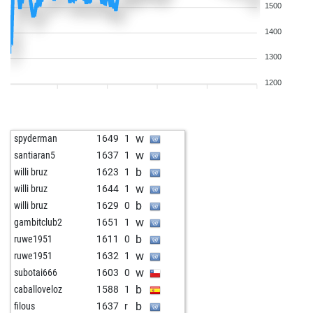
1500
1400
1300
1200
w
spyderman
1649
1
w
santiaran5
1637
1
b
willi bruz
1623
1
w
willi bruz
1644
1
b
willi bruz
1629
0
w
gambitclub2
1651
1
b
ruwe1951
1611
0
w
ruwe1951
1632
1
w
subotai666
1603
0
b
caballoveloz
1588
1
b
filous
1637
r