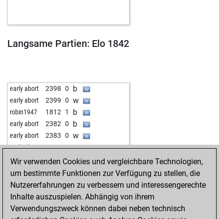
b
ulvaer
2016
0
b
tochkata
1604
1
b
peti_j
1755
1
w
peti_j
1741
0
Langsame Partien: Elo 1842
b
lion08
1634
1
b
ruhm280954
1713
1
b
filous
1686
1
w
szormok
1664
0
b
early abort
2398
0
w
1661
1
w
early abort
2399
0
b
meltem-t
1650
0
b
robin1947
1812
1
w
dementino
1656
0
b
early abort
2382
0
w
edding300
1824
0
w
early abort
2383
0
b
indiasagy
1809
0
w
early abort
2384
0
w
kumaxler
1787
0
b
gurkensalat
1652
1
Wir verwenden Cookies und vergleichbare Technologien,
b
aaa111
1727
1
w
ex-yurock
1946
0
um bestimmte Funktionen zur Verfügung zu stellen, die
b
heinerle
1607
r
Nutzererfahrungen zu verbessern und interessengerechte
w
heinerle
1623
1
Inhalte auszuspielen. Abhängig von ihrem
b
heinerle
1604
0
Verwendungszweck können dabei neben technisch
w
tharkun
1677
1