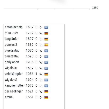
b
gmenegazzi
1795
0
1150
b
smilekiel
1703
0
b
nenad
1661
1
w
martin reiß
1746
0
b
anton hennig
1607
0
w
dvo35
1869
0
w
mita1809
1702
0
b
dvo35
1862
0
b
langläufer
1807
0
w
boa_constrictor1
1761
1
b
punxes 2
1389
0
w
sweetsusi
1650
1
w
bluetentau
1596
0
w
geronimo11
1604
0
b
bluetentau
1590
0
b
rolfschroder
1760
0
w
early abort
1936
0
w
crazykasparov
1614
0
w
wigalois1
1587
0
w
chessfighter001
1619
1
w
zehnkämpfer
1056
1
w
matke
1667
0
b
wigalois1
1604
0
w
shnyrsamuil2
1660
0
b
kanonenfutter
1579
0
b
piotor beliky
1903
0
w
der nadlinger
1621
0
b
helanton28
1799
0
b
aroba
1551
0
w
helanton28
1787
0
w
juliusr
1695
0