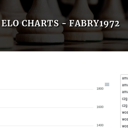
ELO CHARTS - FABRY1972
ama
ama
1800
ama
czg
czg
1600
wos
wos
1400
wos