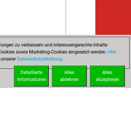
b
ly abort
2220
0
w
echess
1503
1
rungen zu verbessern und interessengerechte Inhalte
ookies sowie Marketing-Cookies eingesetzt werden.
Hier
 unserer
Datenschutzerklärung
.
Detaillierte
Alles
Alles
Informationen
ablehnen
akzeptieren