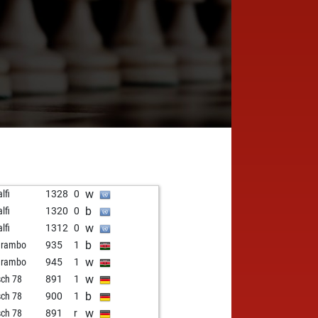
w
lfi
1328
0
b
lfi
1320
0
w
lfi
1312
0
b
 rambo
935
1
w
 rambo
945
1
w
ch 78
891
1
b
ch 78
900
1
w
ch 78
891
r