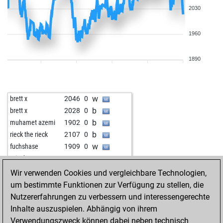
2030
1960
1890
w
brett x
2046
0
b
brett x
2028
0
b
muhamet azemi
1902
0
b
rieck the rieck
2107
0
w
fuchshase
1909
0
w
ario_barzan21
2198
1
b
ario_barzan21
2184
0
Wir verwenden Cookies und vergleichbare Technologien,
w
helenanovisadsad
2043
1
um bestimmte Funktionen zur Verfügung zu stellen, die
b
helenanovisadsad
2021
0
Nutzererfahrungen zu verbessern und interessengerechte
w
helenanovisadsad
2017
1
Inhalte auszuspielen. Abhängig von ihrem
w
jmn2500
2059
1
Verwendungszweck können dabei neben technisch