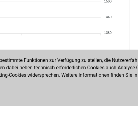
sp9
1500
dzs
not
1440
heg
el 
1380
bin
bin
ge
ber
estimmte Funktionen zur Verfügung zu stellen, die Nutzererfah
ber
 dabei neben technisch erforderlichen Cookies auch Analyse-C
tur
ng-Cookies widersprechen. Weitere Informationen finden Sie in
jav
zz6
zz6
sim
max
sh
cha
luc