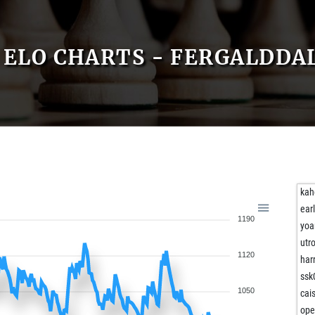
ELO CHARTS - FERGALDDA
kah
ear
1190
yoa
utr
1120
har
ssk
1050
cai
op