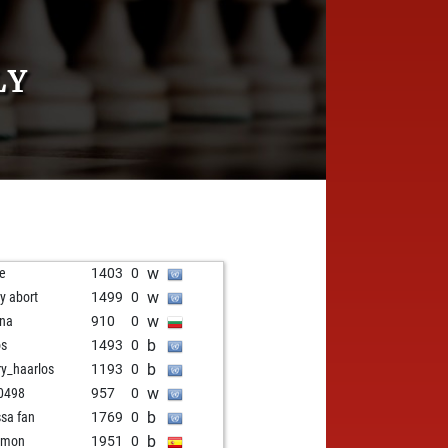
LY
w
e
1403
0
w
ly abort
1499
0
w
na
910
0
b
os
1493
0
b
ry_haarlos
1193
0
w
0498
957
0
b
ssa fan
1769
0
b
emon
1951
0