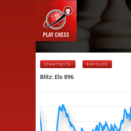
STARTSEITE
ERFOLGE
Blitz: Elo 896