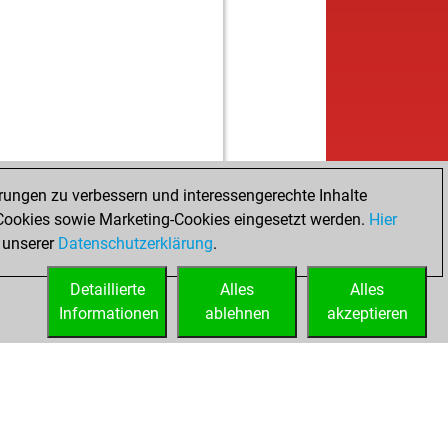
b
6
1345
0
b
ukhel
1239
0
w
qeen
1225
0
w
elimanuel
1382
0
w
lobo
1414
0
b
oyvp
1303
0
w
oyvp
1298
0
w
pÖ
1347
0
b
t1967
1256
0
rungen zu verbessern und interessengerechte Inhalte
w
t1967
1249
0
ookies sowie Marketing-Cookies eingesetzt werden.
Hier
w
mwächter
1440
0
 unserer
Datenschutzerklärung
.
w
ier55
1485
0
Detaillierte
b
Alles
Alles
8
1484
0
Informationen
w
ablehnen
akzeptieren
8
1482
0
b
ionvictorpopa
1415
0
b
 engels
1380
0
w
adowman777
1040
0
b
ndrashekhar t
1178
1
w
 temmerman
1213
0