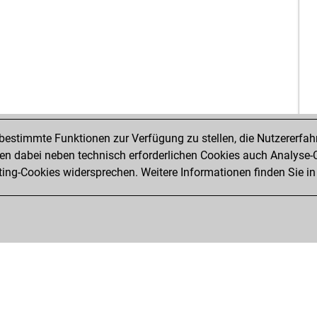
ad
thr
sla
en
en
vem
ear
da
ear
estimmte Funktionen zur Verfügung zu stellen, die Nutzererfah
litt
 dabei neben technisch erforderlichen Cookies auch Analyse-C
art
ng-Cookies widersprechen. Weitere Informationen finden Sie in
art
j_b
har
dar
pho
for
for
lah