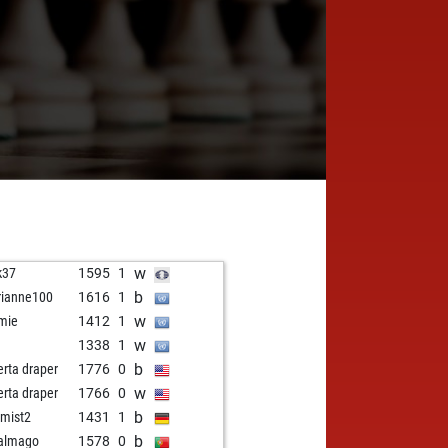
w
k37
1595
1
b
ianne100
1616
1
w
mie
1412
1
w
1338
1
b
erta draper
1776
0
w
erta draper
1766
0
b
imist2
1431
1
b
almago
1578
0