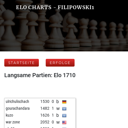
ELO CHARTS - FILIPOWSKI1
STARTSEITE
ERFOLGE
Langsame Partien: Elo 1710
b
ulrichulischach
1530
0
w
gourachandara
1482
1
b
kuzo
1626
1
w
war zone
2052
0