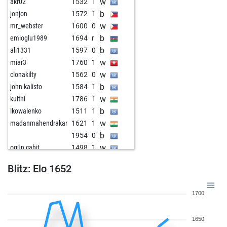
w
akr02
1532
1
b
jonjon
1572
1
w
mr_webster
1600
0
b
emioglu1989
1694
r
b
ali1331
1597
0
w
miar3
1760
1
w
clonakilty
1562
0
b
john kalisto
1584
1
w
kulthi
1786
1
b
lkowalenko
1511
1
w
madanmahendrakar
1621
1
b
1954
0
w
ogün cahit
1498
1
b
lewis ncube
1699
0
Blitz: Elo 1652
w
bluetentau
1826
0
b
seevogel
1726
1
1700
b
fire cock
1737
0
w
b_k_cs
1763
0
1650
w
hpedros
1808
1