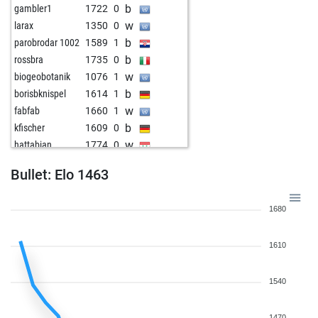
b
gambler1
1722
0
w
larax
1350
0
b
parobrodar 1002
1589
1
b
rossbra
1735
0
w
biogeobotanik
1076
1
b
borisbknispel
1614
1
w
fabfab
1660
1
b
kfischer
1609
0
w
hattabian
1774
0
Bullet: Elo 1463
1680
1610
1540
1470