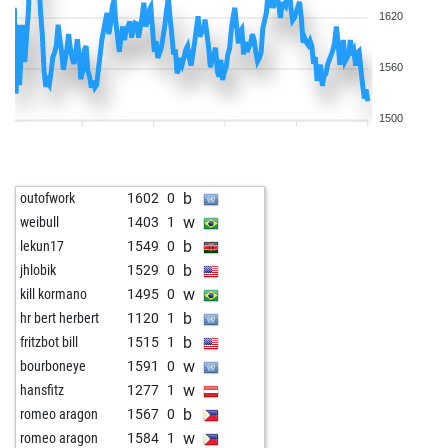
1620
1560
1500
b
outofwork
1602
0
w
weibull
1403
1
b
lekun17
1549
0
b
jhlobik
1529
0
w
kill kormano
1495
0
b
hr bert herbert
1120
1
b
fritzbot bill
1515
1
w
bourboneye
1591
0
w
hansfitz
1277
1
b
romeo aragon
1567
0
w
romeo aragon
1584
1