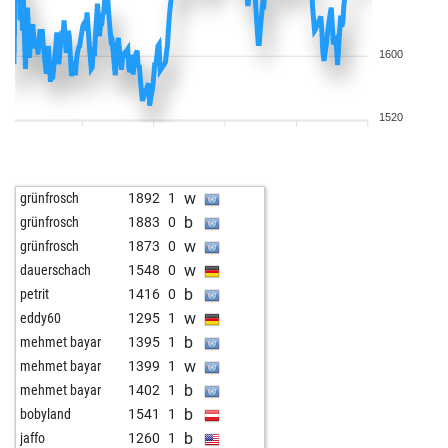
1600
1520
w
grünfrosch
1892
1
b
grünfrosch
1883
0
w
grünfrosch
1873
0
w
dauerschach
1548
0
b
petrit
1416
0
w
eddy60
1295
1
b
mehmet bayar
1395
1
w
mehmet bayar
1399
1
b
mehmet bayar
1402
1
b
bobyland
1541
1
b
jaffo
1260
1