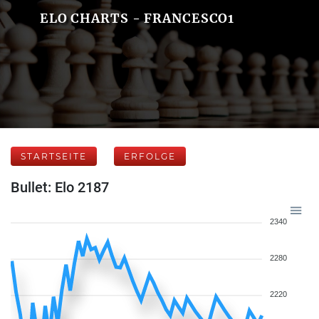
ELO CHARTS - FRANCESCO1
STARTSEITE
ERFOLGE
Bullet: Elo 2187
2340
2280
2220