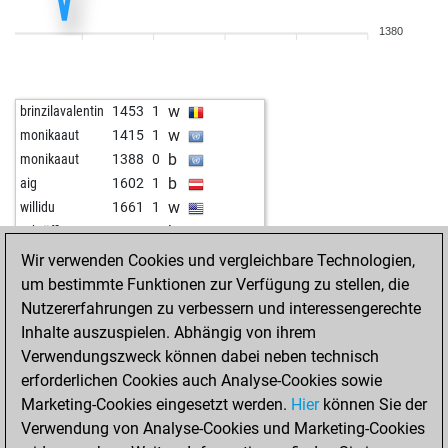
w
radee1970
1325
0
1380
b
early abort
1853
0
w
avantino
1158
0
b
myntramiller
1416
1
w
brinzilavalentin
1453
1
w
yammy
1260
0
w
monikaaut
1415
1
w
pluto36
1196
0
b
monikaaut
1388
0
w
venkakodi
1072
1
b
aig
1602
1
b
fangless
1521
0
w
willidu
1661
1
b
palatinum
1420
0
b
schtöffi
1333
0
b
nihil baxter
1612
0
w
vllahiu
1493
0
Wir verwenden Cookies und vergleichbare Technologien,
w
bigstone
1542
1
um bestimmte Funktionen zur Verfügung zu stellen, die
b
bigstone
1571
1
Nutzererfahrungen zu verbessern und interessengerechte
w
myntramiller
1316
0
Inhalte auszuspielen. Abhängig von ihrem
b
stevestrop
1430
0
Verwendungszweck können dabei neben technisch
b
veselchak u
1491
0
erforderlichen Cookies auch Analyse-Cookies sowie
w
bübchen
1650
0
Marketing-Cookies eingesetzt werden.
Hier
können Sie der
b
bübchen
1634
0
Verwendung von Analyse-Cookies und Marketing-Cookies
w
lilleby
1703
0