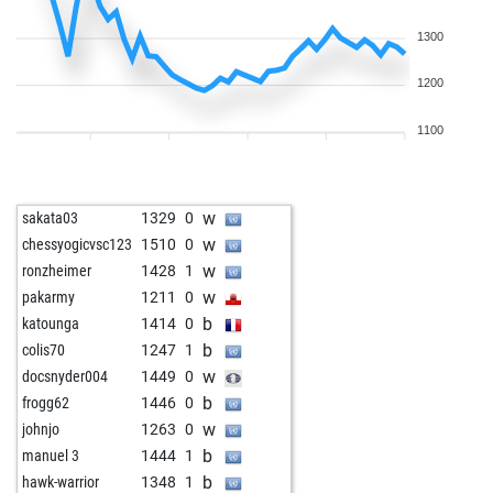
1300
1200
1100
w
sakata03
1329
0
w
chessyogicvsc123
1510
0
w
ronzheimer
1428
1
w
pakarmy
1211
0
b
katounga
1414
0
b
colis70
1247
1
w
docsnyder004
1449
0
b
frogg62
1446
0
w
johnjo
1263
0
b
manuel 3
1444
1
b
hawk-warrior
1348
1