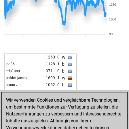
1170
1080
990
w
1260
0
b
joe36
1128
1
b
edu1uno
971
0
w
patrick james
1609
1
b
arnon zait
1052
0
b
universals
1255
0
w
beluga123
1247
0
Wir verwenden Cookies und vergleichbare Technologien,
b
beluga123
1234
0
um bestimmte Funktionen zur Verfügung zu stellen, die
w
zabegm
1305
0
Nutzererfahrungen zu verbessern und interessengerechte
b
chitu28
1338
0
Inhalte auszuspielen. Abhängig von ihrem
w
tamaghno
1022
0
Verwendungszweck können dabei neben technisch