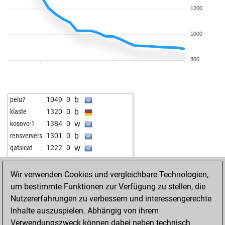
1200
1000
800
b
pelu7
1049
0
b
klaste
1320
0
w
kosovo-1
1384
0
b
rensververs
1301
0
w
qatsicat
1222
0
b
lafant
1437
0
w
lafant
1436
0
Wir verwenden Cookies und vergleichbare Technologien,
b
brieskicker
981
0
um bestimmte Funktionen zur Verfügung zu stellen, die
w
paddy007
1011
0
Nutzererfahrungen zu verbessern und interessengerechte
b
rutuja23
1127
0
Inhalte auszuspielen. Abhängig von ihrem
w
dirk laser
1885
0
Verwendungszweck können dabei neben technisch