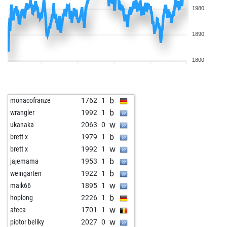
1980
1890
1800
b
monacofranze
1762
1
b
wrangler
1992
1
w
ukanaka
2063
0
b
brett x
1979
1
w
brett x
1992
1
b
jajemama
1953
1
b
weingarten
1922
1
w
maik66
1895
1
b
hoplong
2226
1
w
ateca
1701
1
w
piotor beliky
2027
0