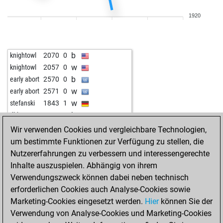
w
rath64
1785
1
1920
w
josevaldes
1836
1
b
goidea
1622
0
w
goidea
1627
1
b
knightowl
2070
0
b
goidea
1631
1
w
knightowl
2057
0
w
krish
1960
0
b
early abort
2570
0
w
ukanaka
1979
1
w
early abort
2571
0
b
kasmir ribic
2207
0
w
stefanski
1843
1
w
tingel-tangel
1895
0
b
dbbm2
1649
1
w
muhamed2005
1908
1
b
early abort
2556
0
Wir verwenden Cookies und vergleichbare Technologien,
b
muhamed2005
1924
1
w
ghariba
1523
1
um bestimmte Funktionen zur Verfügung zu stellen, die
w
mruzic
1838
0
w
early abort
2554
0
Nutzererfahrungen zu verbessern und interessengerechte
w
fdiz333
1382
1
b
early abort
2585
0
Inhalte auszuspielen. Abhängig von ihrem
b
heulender wolf
1853
0
b
early abort
2587
0
Verwendungszweck können dabei neben technisch
w
mmorphi77
1739
1
erforderlichen Cookies auch Analyse-Cookies sowie
b
early abort
2590
0
Marketing-Cookies eingesetzt werden.
Hier
können Sie der
w
ccm
1831
1
Verwendung von Analyse-Cookies und Marketing-Cookies
b
panzerknacker01
1764
1