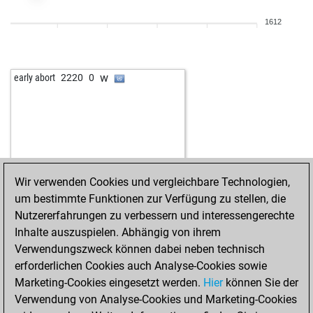
w
bahalme
1289
1
1612
w
alhmoudi
1186
1
b
fritzbot ellie
1356
1
b
early abort
1928
0
w
early abort
2220
0
b
washington
1358
1
b
puschlottokar
1522
0
b
universals
1422
0
w
kaipula
1436
1
b
brugudo
1111
0
w
brugudo
1118
1
Wir verwenden Cookies und vergleichbare Technologien,
b
brugudo
1127
1
um bestimmte Funktionen zur Verfügung zu stellen, die
w
brugudo
1136
1
Nutzererfahrungen zu verbessern und interessengerechte
b
brugudo
1145
1
Inhalte auszuspielen. Abhängig von ihrem
w
yamaha
1257
0
Verwendungszweck können dabei neben technisch
w
gteinvestments
1716
0
erforderlichen Cookies auch Analyse-Cookies sowie
w
naptown
1300
0
Marketing-Cookies eingesetzt werden.
Hier
können Sie der
b
petarpetar
1522
1
Verwendung von Analyse-Cookies und Marketing-Cookies
b
charly55
1542
0