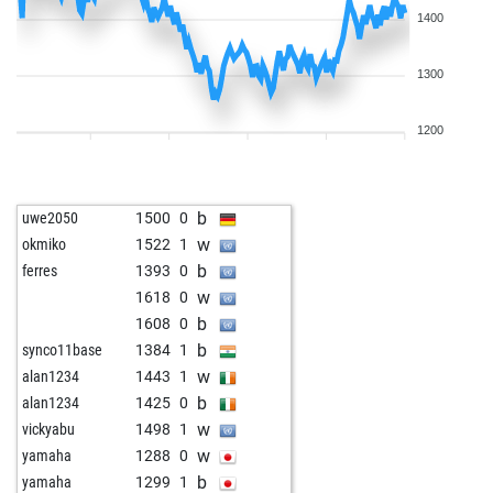
1400
1300
1200
b
uwe2050
1500
0
w
okmiko
1522
1
b
ferres
1393
0
w
1618
0
b
1608
0
b
synco11base
1384
1
w
alan1234
1443
1
b
alan1234
1425
0
w
vickyabu
1498
1
w
yamaha
1288
0
b
yamaha
1299
1