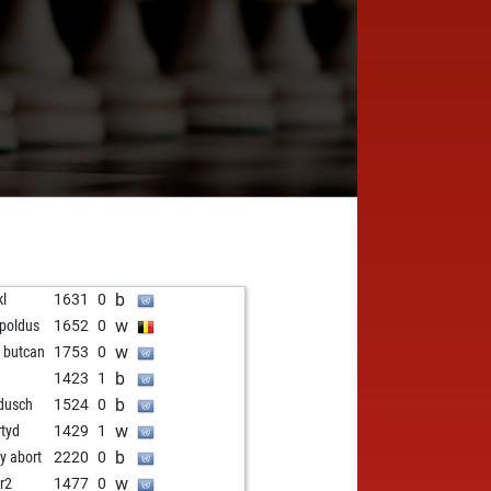
b
kl
1631
0
w
-poldus
1652
0
w
 butcan
1753
0
b
1423
1
b
dusch
1524
0
w
tyd
1429
1
b
ly abort
2220
0
w
tr2
1477
0