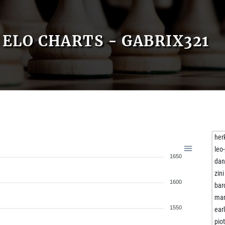
ELO CHARTS - GABRIX321
her
leo
1650
dan
zini
1600
bar
mar
1550
ear
pio