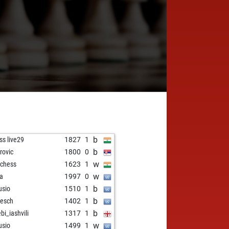
b
ss live29
1827
1
b
irovic
1800
0
w
4chess
1623
1
w
aa
1997
0
b
sio
1510
1
b
esch
1402
1
b
bi_iashvili
1317
1
w
sio
1499
1