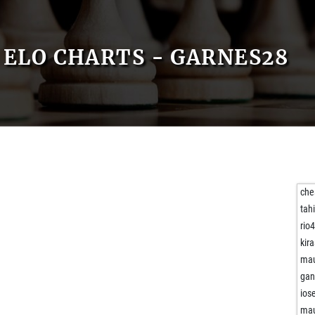
ELO CHARTS - GARNES28
che
tah
rio
kir
mau
gan
iose
mau