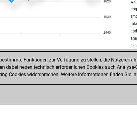
san
wio
1620
tah
noq
nik
sm
1530
kes
raf
hop
ear
1440
hop
ah
dbo
can
che
rir
che
estimmte Funktionen zur Verfügung zu stellen, die Nutzererfah
luz
che
 dabei neben technisch erforderlichen Cookies auch Analyse-C
nap
che
ng-Cookies widersprechen. Weitere Informationen finden Sie in
jus
om
jou
spa
ash
bjö
ear
ric
kai
ca
fer
mk
nap
kes
wio
kes
nac