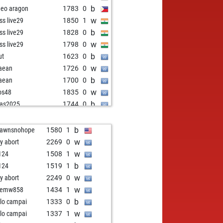
b
eo aragon
1783
0
w
ss live29
1850
1
b
ss live29
1828
0
w
ss live29
1798
0
b
ut
1623
0
w
aean
1726
0
b
aean
1700
0
w
os48
1835
0
b
as2025
1744
0
b
aean
1705
1
b
doro
1814
1
b
pawnsnohope
1580
1
w
hroun
1826
1
w
ly abort
2269
0
w
rm41
1319
1
w
124
1508
1
b
lein
1795
1
b
124
1519
1
w
 aviator
1798
1
w
ly abort
2249
0
b
 aviator
1772
0
w
vemw858
1434
1
b
one11
1755
1
b
lo campai
1333
0
w
one11
1766
1
w
lo campai
1337
1