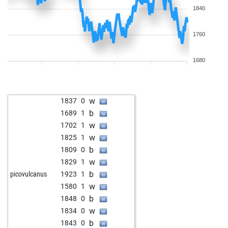
1840
1760
1680
w
1837
0
b
1689
1
w
1702
1
w
1825
1
b
1809
0
w
1829
1
b
picovulcanus
1923
1
w
1580
1
b
1848
0
w
1834
0
b
1843
0