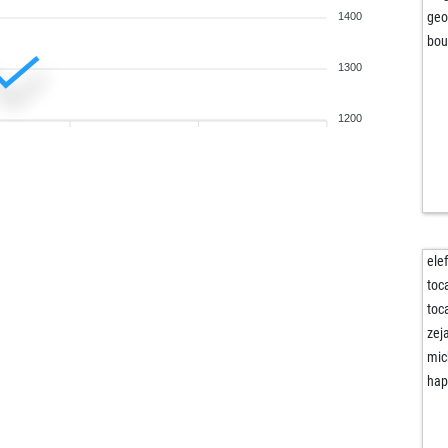
geo
1400
bou
1300
1200
ele
to
to
zej
mic
hap