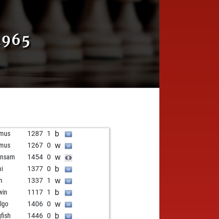
1965
b
emus
1287
1
w
emus
1267
0
w
insam
1454
0
b
mi
1377
0
w
in
1337
1
b
win
1117
1
w
lgo
1406
0
b
gfish
1446
0