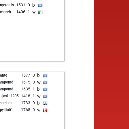
b
rgeroulis
1531
0
w
chareb
1406
1
b
fante
1577
0
w
campomd
1615
0
b
campomd
1635
1
w
asjaska1905
1418
1
b
haelsen
1733
0
w
pyitto01
1768
0