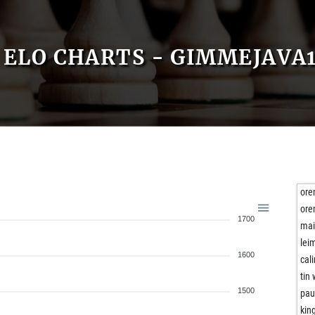
ELO CHARTS - GIMMEJAVA
or
or
1700
ma
lei
1600
cal
tin 
1500
pau
kin