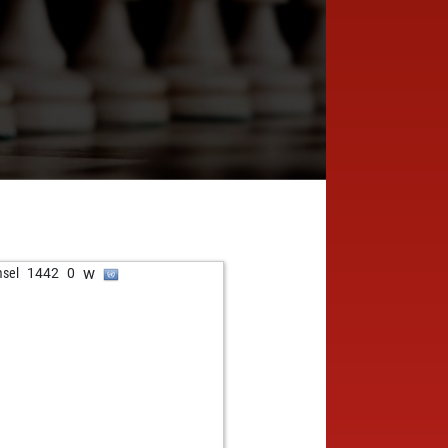
w
sel
1442
0