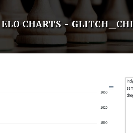
ELO CHARTS - GLITCH_CH
ind
sam
1650
dro
1620
1590