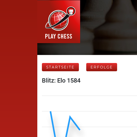
STARTSEITE
ERFOLGE
Blitz: Elo 1584