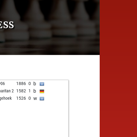
ESS
b
y06
1886
0
b
aritan 2
1582
1
w
gehoek
1526
0