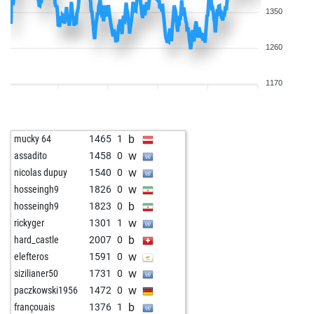
1350
1260
1170
b
mucky 64
1465
1
w
assadito
1458
0
w
nicolas dupuy
1540
0
w
hosseingh9
1826
0
b
hosseingh9
1823
0
w
rickyger
1301
1
b
hard_castle
2007
0
w
elefteros
1591
0
w
sizilianer50
1731
0
w
paczkowski1956
1472
0
b
françouais
1376
1