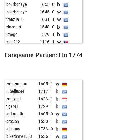
b
bourboneye
1655
0
w
bourboneye
1645
0
w
franz1950
1631
1
b
vincentb
1548
0
b
rmegg
1579
1
w
njnc212
1116
1
w
bärlin
1474
0
Langsame Partien: Elo 1774
b
bärlin
1494
1
b
david1954
1573
1
b
berbie
1330
0
b
cobra68
1411
1
w
wettermann
1665
1
w
mrllanos
1745
0
b
rubellus44
1717
1
w
deanknew
1408
0
b
yuniyuni
1623
1
b
mediterraneo
1402
1
b
tiger41
1729
1
b
ijp
1210
0
w
automatix
1665
0
w
ghosttrucker
1711
0
b
proción
1530
1
w
ferenc mv
1646
0
b
albanus
1733
0
w
enio82
1580
1
w
bikerbmw1963
1636
1
b
bokkel
1487
0