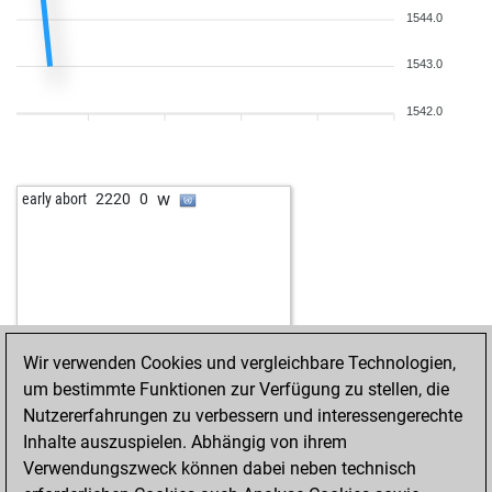
b
chesscharm
1267
1
1544.0
w
illanovic
1818
1
w
friedhelm5n
1468
0
w
toutestnormalla
1648
0
w
mkurban-20
1425
1
1543.0
b
ashrafe mortaza
1484
1
b
shitan56
1573
0
b
ba3072
1714
1
w
early abort
1938
0
1542.0
w
robin1947
1808
1
b
robschi
1329
0
w
bluetentau
1798
0
w
anderl1
1312
1
b
pathokap
1759
1
w
1145
0
w
early abort
2220
0
w
seevogel
1685
0
b
universals
1391
r
w
heinrich3
1429
1
w
rooko
1425
0
b
fhwahl
1357
1
w
aldo quattrocchi
1395
1
b
gattopardo
1366
1
Wir verwenden Cookies und vergleichbare Technologien,
w
turbo 007
1175
0
um bestimmte Funktionen zur Verfügung zu stellen, die
b
drakde
1489
0
Nutzererfahrungen zu verbessern und interessengerechte
w
bahalme
1307
0
Inhalte auszuspielen. Abhängig von ihrem
w
elmateowhat
1536
0
Verwendungszweck können dabei neben technisch
w
blackkinght
1389
r