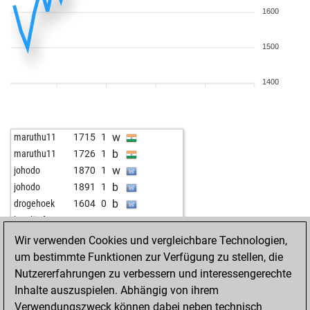
1600
1500
1400
w
maruthu11
1715
1
b
maruthu11
1726
1
w
johodo
1870
1
b
johodo
1891
1
b
drogehoek
1604
0
w
langläufer
1953
0
w
pudel
1825
0
Wir verwenden Cookies und vergleichbare Technologien,
b
katowice0706
1687
1
um bestimmte Funktionen zur Verfügung zu stellen, die
w
doreni64
1780
0
Nutzererfahrungen zu verbessern und interessengerechte
b
onetfan
1862
1
Inhalte auszuspielen. Abhängig von ihrem
b
lausbube
1869
1
Verwendungszweck können dabei neben technisch