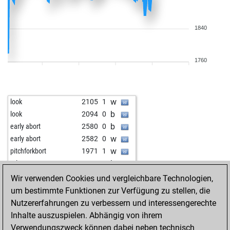
1840
1760
w
look
2105
1
b
look
2094
0
b
early abort
2580
0
w
early abort
2582
0
w
pitchforkbort
1971
1
b
telex
2035
r
w
early abort
2562
0
Wir verwenden Cookies und vergleichbare Technologien,
b
milo14
1726
0
um bestimmte Funktionen zur Verfügung zu stellen, die
w
fmaster
1827
1
Nutzererfahrungen zu verbessern und interessengerechte
b
fmaster
1837
1
Inhalte auszuspielen. Abhängig von ihrem
w
fmaster
1849
1
Verwendungszweck können dabei neben technisch