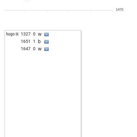
b
lancillotto
1540
0
1470
w
a057
1292
1
b
chessztrewq
1181
1
w
chesskov123
1326
1
w
hugo iii
1327
0
w
hosseingh9
1433
0
b
1651
1
w
angel oviedo
1219
1
w
1647
0
b
aldo baldini
1183
0
b
strik
1247
1
b
lillo
1142
1
w
roy tobiansky
1371
0
w
dieter tuertmann
1680
0
b
luisarroliga
1415
0
w
kishan79
1178
1
b
nouryak
1363
0
b
ramakant mhatre
1082
1
w
oberurffer
1350
1
b
noma#jo96
1153
0
w
noma#jo96
1164
1