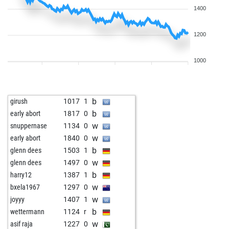
1400
1200
1000
b
girush
1017
1
b
early abort
1817
0
w
snuppernase
1134
0
w
early abort
1840
0
b
glenn dees
1503
1
w
glenn dees
1497
0
b
harry12
1387
1
w
bxela1967
1297
0
w
joyyy
1407
1
b
wettermann
1124
r
w
asif raja
1227
0