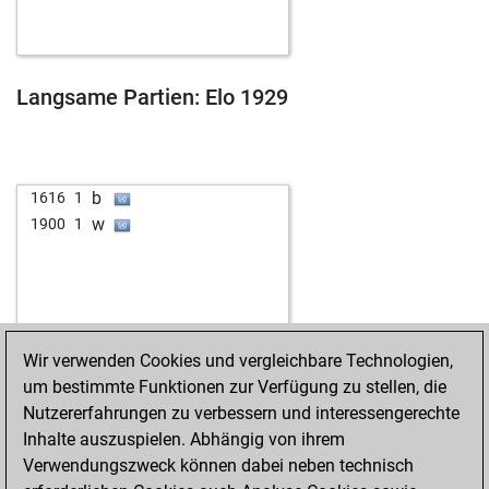
b
irvinghernandezg
1203
0
w
murdok
1325
0
w
bertybouncer
1143
0
b
nobbi555
1388
1
Langsame Partien: Elo 1929
b
isidor1953
1416
0
w
gianolio
1411
0
b
knight1
1551
1
b
wivo
1579
0
b
1616
1
w
folade
1386
0
w
1900
1
b
tralala6
1473
1
w
tralala6
1498
1
w
tobi28
1219
1
b
mad_professor
1572
0
b
bagatsing
1068
1
Wir verwenden Cookies und vergleichbare Technologien,
b
myloh
1635
0
um bestimmte Funktionen zur Verfügung zu stellen, die
w
zukeien
1225
1
Nutzererfahrungen zu verbessern und interessengerechte
w
minavagante
1336
0
Inhalte auszuspielen. Abhängig von ihrem
b
minavagante
1319
0
Verwendungszweck können dabei neben technisch
w
marko46
1189
1