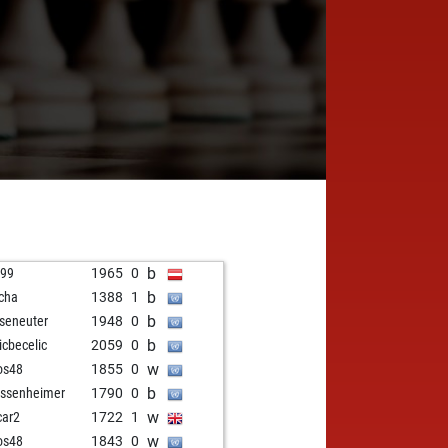
b
i99
1965
0
b
scha
1388
1
b
seneuter
1948
0
b
icbecelic
2059
0
w
os48
1855
0
b
ssenheimer
1790
0
w
car2
1722
1
w
os48
1843
0