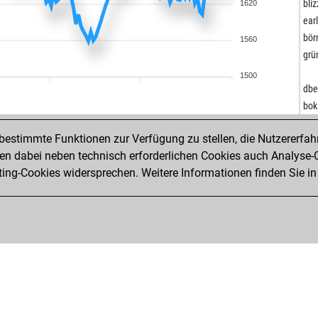
che
bli
1620
mar
ear
mar
bör
1560
rug
grü
and
1500
djm
dbe
joh
bok
sol
aci
por
estimmte Funktionen zur Verfügung zu stellen, die Nutzererfah
fur
aci
 dabei neben technisch erforderlichen Cookies auch Analyse-C
ber
nac
ng-Cookies widersprechen. Weitere Informationen finden Sie in
ber
spo
qui
xab
gus
ear
och
car
ear
jrr
och
jrr
che
ber
pin
hos