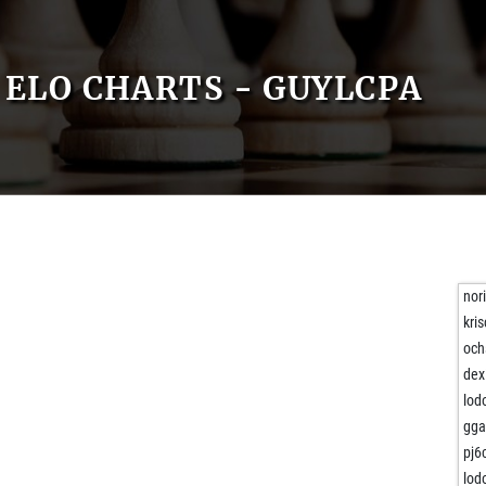
ELO CHARTS - GUYLCPA
nor
kri
och
dex
lod
gga
pj6
lod