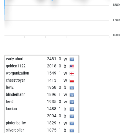
1800
1700
1600
w
early abort
2481
0
b
golden1122
2018
0
w
worganization
1549
1
w
chesstroyer
1413
1
b
levi2
1958
0
w
blinderhahn
1896
r
w
levi2
1935
0
b
locrian
1488
1
b
2094
0
w
piotor beliky
1829
r
b
silverdollar
1875
1