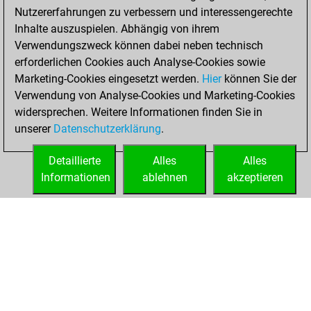
Nutzererfahrungen zu verbessern und interessengerechte
b
hh_g
1801
0
Inhalte auszuspielen. Abhängig von ihrem
b
piotor beliky
1869
1
Verwendungszweck können dabei neben technisch
w
mangafan
1772
1
erforderlichen Cookies auch Analyse-Cookies sowie
w
bugsino
1813
1
Marketing-Cookies eingesetzt werden.
Hier
können Sie der
b
blunzinger
1816
0
Verwendung von Analyse-Cookies und Marketing-Cookies
b
docej
1834
1
widersprechen. Weitere Informationen finden Sie in
b
eumel
1502
r
unserer
Datenschutzerklärung
.
b
boro1
1758
1
w
eumel
1504
1
Detaillierte
Alles
Alles
b
boro1
1751
0
Informationen
ablehnen
akzeptieren
w
ulisse71
1770
1
STARTSEITE
ERFOLGE
w
hh_g
1798
1
b
hh_g
1807
1
w
ankra19
1643
0
w
number_6
2217
r
b
tschoker
1821
1
w
cuttlefish
1961
0
b
dbear
1518
1