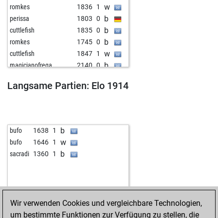
w
romkes
1836
1
b
perissa
1803
0
b
cuttlefish
1835
0
b
romkes
1745
0
w
cuttlefish
1847
1
b
magicianofrega
2140
0
w
depato
1892
1
Langsame Partien: Elo 1914
w
woodenhead
1816
1
b
jomagar
1745
1
b
ulisse71
1756
1
w
alfago
1527
1
b
bufo
1638
1
w
karel86
1690
1
w
bufo
1646
1
w
kevin87
1757
1
b
sacradi
1360
1
b
hichamora
1804
0
b
ulisse71
1707
1
b
early abort
2519
0
b
csurilaszlo
2339
0
Wir verwenden Cookies und vergleichbare Technologien,
w
silverdollar
1920
0
um bestimmte Funktionen zur Verfügung zu stellen, die
w
rehmsdorf
2043
0