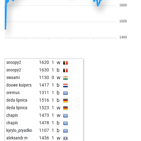
1600
1500
1400
w
snoopy2
1620
1
b
snoopy2
1630
1
w
swaami
1130
0
b
douwe kuipers
1417
1
b
oremus
1311
1
b
deda lipnica
1516
1
w
deda lipnica
1523
1
w
chapin
1473
1
b
chapin
1478
1
b
kyrylo_pryadko
1107
1
w
aleksandr m
1436
1