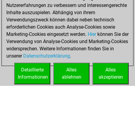
Nutzererfahrungen zu verbessern und interessengerechte
w
bakunyin1962
1382
1
Inhalte auszuspielen. Abhängig von ihrem
b
ludwigb
1590
1
Verwendungszweck können dabei neben technisch
w
ludwigb
1603
1
erforderlichen Cookies auch Analyse-Cookies sowie
b
evan wang
1092
1
Marketing-Cookies eingesetzt werden.
Hier
können Sie der
w
snoopy2
1645
1
Verwendung von Analyse-Cookies und Marketing-Cookies
w
ase
1407
1
widersprechen. Weitere Informationen finden Sie in
b
lazo pop trajkov
1580
1
unserer
Datenschutzerklärung
.
w
lazo pop trajkov
1595
1
w
esi_hp55
1180
1
Detaillierte
Alles
Alles
b
snoopy2
1521
1
Informationen
ablehnen
akzeptieren
b
fedor59fedor
1658
0
STARTSEITE
ERFOLGE
w
jeudesprit
1385
1
b
snoopy2
1489
1
b
snoopy2
1500
1
b
snowball
1329
1
w
wolfix2018
1155
1
b
dionissios
1181
1
w
wolfix2018
1157
1