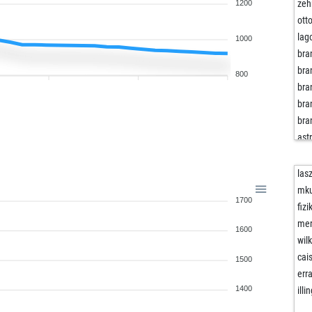
wal
zeh
1200
wal
ott
wal
lag
1000
wal
bra
wal
bra
800
wal
bra
wal
bra
sch
bra
du
ast
wal
jup
alio
wie
las
dig
wie
mk
1700
lara
aig
fizi
lara
be
mer
1600
vul
be
wil
kár
no
cai
1500
loc
no
err
ase
no
1400
illi
ave
ps