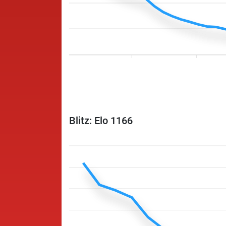
Blitz: Elo 1166