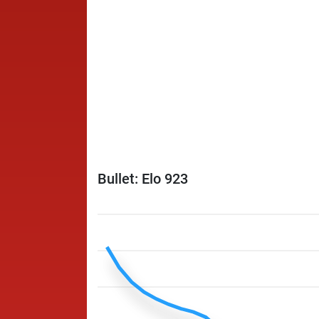
Bullet: Elo 923