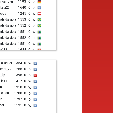
b
kabout
1538
0
b
nkämpfer
1193
0
w
kabout
1533
0
b
okatz23
1640
0
b
kabout
1527
0
w
opus
1245
0
w
kabout
1520
0
w
nde da viola
1553
0
b
kabout
1513
0
b
nde da viola
1552
0
w
kabout
1505
0
w
nde da viola
1551
0
b
kabout
1496
0
b
nde da viola
1552
0
w
achvestl
1354
0
w
nde da viola
1551
0
b
bhe
1460
0
w
ra138
1644
0
w
ter kuhlen
1620
1
b
heg
1106
0
w
th
1418
0
b
geo
1179
0
w
zlo keuler
1354
0
b
gelmann
1496
0
w
geo
1170
0
b
umar_22
1266
0
w
croft
1554
0
b
1510
0
b
k_kp
1396
0
b
croft
1537
0
w
nn123
1237
0
w
lin111
1417
0
b
pis
1353
1
b
nn123
1229
0
w
k81
1358
0
w
oly lajosné
1464
1
w
rm4404
1274
0
b
ssa500
1708
0
b
al_ingo
1570
0
b
rm4404
1265
0
b
ab
1797
0
w
 1
1711
0
w
rm4404
1255
0
w
nger
1535
0
b
line
1674
0
b
aam
1215
0