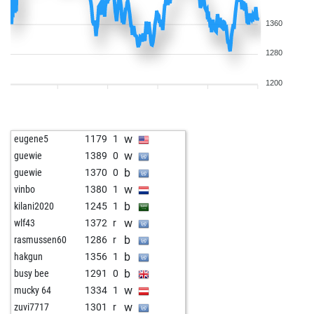
1360
1280
1200
w
eugene5
1179
1
w
guewie
1389
0
b
guewie
1370
0
w
vinbo
1380
1
b
kilani2020
1245
1
w
wlf43
1372
r
b
rasmussen60
1286
r
b
hakgun
1356
1
b
busy bee
1291
0
w
mucky 64
1334
1
w
zuvi7717
1301
r