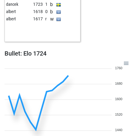
b
dancek
1723
1
b
albert
1618
0
w
albert
1617
r
Bullet: Elo 1724
1760
1680
1600
1520
1440