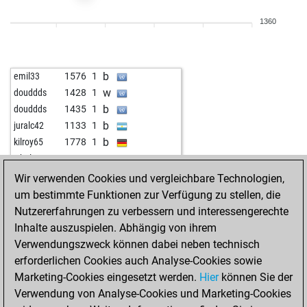
1360
b
emil33
1576
1
w
douddds
1428
1
b
douddds
1435
1
b
juralc42
1133
1
b
kilroy65
1778
1
w
whale
1650
1
b
whale
1640
0
Wir verwenden Cookies und vergleichbare Technologien,
w
whale
1627
0
um bestimmte Funktionen zur Verfügung zu stellen, die
w
asar13
1577
0
Nutzererfahrungen zu verbessern und interessengerechte
b
the big man
1598
1
Inhalte auszuspielen. Abhängig von ihrem
w
the big man
1579
0
Verwendungszweck können dabei neben technisch
erforderlichen Cookies auch Analyse-Cookies sowie
Marketing-Cookies eingesetzt werden.
Hier
können Sie der
Verwendung von Analyse-Cookies und Marketing-Cookies