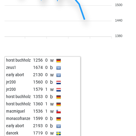
1500
1440
1380
w
horst buchholz
1256
0
b
zeus1
1674
0
w
early abort
2130
0
b
jrr200
1560
0
w
jrr200
1579
1
b
horst buchholz
1353
0
w
horst buchholz
1360
1
w
macmiguel
1536
1
b
monacofranze
1599
0
b
early abort
2193
0
w
dancek
1719
0