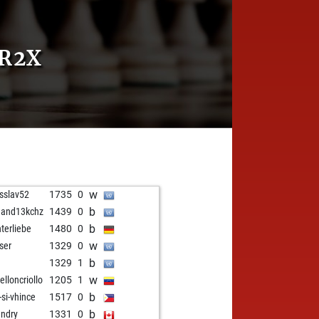
R2X
w
sslav52
1735
0
b
nand13kchz
1439
0
b
hterliebe
1480
0
w
ser
1329
0
b
1329
1
w
elloncriollo
1205
1
b
-si-vhince
1517
0
b
andry
1331
0