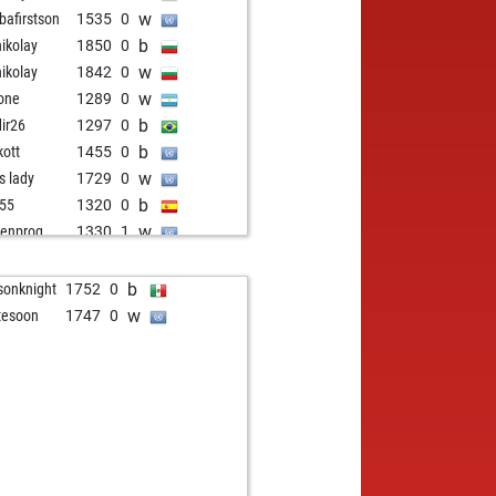
w
bafirstson
1535
0
b
nikolay
1850
0
w
nikolay
1842
0
w
one
1289
0
b
dir26
1297
0
b
kott
1455
0
w
s lady
1729
0
b
l55
1320
0
w
enprog
1330
1
w
t
1481
0
b
ly abort
2220
0
b
onknight
1752
0
b
mpi_z62
1494
0
w
tesoon
1747
0
w
tunstar
1737
0