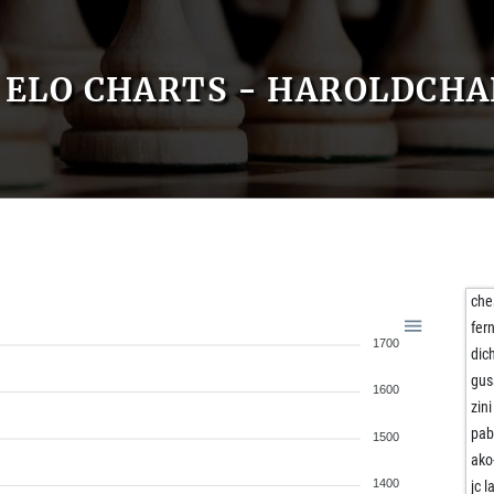
ELO CHARTS - HAROLDCHA
che
fer
1700
dic
gus
1600
zini
pab
1500
ako
1400
jc l