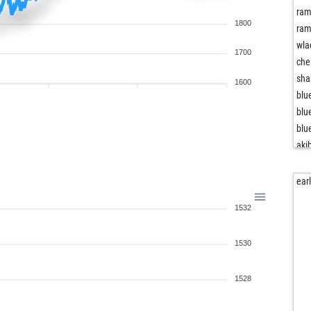
ram
1800
ram
wla
1700
che
sha
1600
blu
blu
blu
aki
bra
chi
ear
dsa
1532
the
ich
1530
ara
iudi
iudi
1528
ha