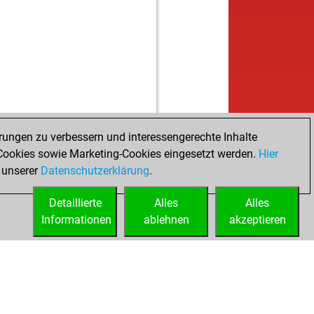
w
veman
1655
1
b
etsheng
1783
0
w
etsheng
1791
1
b
etglas
1783
0
b
hr
1842
1
w
g
1667
1
b
erblunder
1779
1
w
erblunder
1787
1
b
erblunder
1796
1
rungen zu verbessern und interessengerechte Inhalte
w
erblunder
1805
1
ookies sowie Marketing-Cookies eingesetzt werden.
Hier
w
trmueck
1701
1
 unserer
Datenschutzerklärung
.
b
an
1974
0
Detaillierte
w
Alles
Alles
an
1955
0
Informationen
b
ablehnen
akzeptieren
an
1934
0
b
bolik lover
2310
0
w
y
1832
0
b
p toni
2091
0
w
gy
2064
1
b
gmacar
1925
1