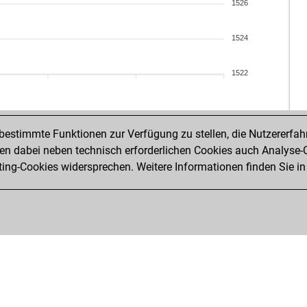
co
1526
eez
eez
1524
gqu
che
1522
ldw
pow
pow
pow
estimmte Funktionen zur Verfügung zu stellen, die Nutzererfah
pow
 dabei neben technisch erforderlichen Cookies auch Analyse-C
pio
ng-Cookies widersprechen. Weitere Informationen finden Sie in
lar
lar
lar
dia
def
dee
zyg
ma