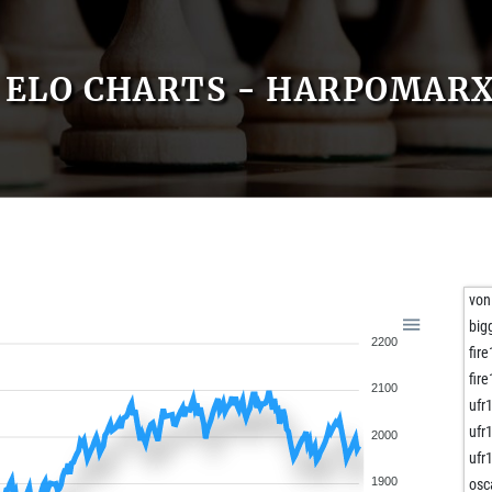
ELO CHARTS - HARPOMAR
von
big
2200
fire
fire
2100
ufr
ufr
2000
ufr
1900
osc