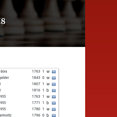
X8
w
 dora
1763
1
w
galster
1843
0
w
1
1807
1
b
1
1816
1
w
1955
1763
1
b
1955
1771
1
w
1955
1780
1
b
armoritz
1796
0