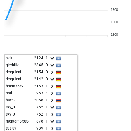
1700
1600
1500
w
sick
2124
1
w
gierblitz
2345
0
b
deep toni
2154
0
w
deep toni
2142
0
b
boera3689
2163
1
b
ond
1953
r
b
hayq2
2068
1
w
sky_01
1755
1
b
sky_01
1762
1
w
montemoroso
1878
1
b
sas 09
1989
1