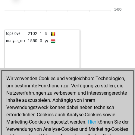
b
tojota
1727
1
1480
b
martinpl1977
2553
0
w
martinpl1977
2552
0
w
jaao2023
2017
1
b
topalove
2102
1
b
christian janes
1667
1
w
matyas_rex
1550
0
w
xxx-quinn-xxx
2023
1
b
xxx-quinn-xxx
2014
0
b
bora vuk
1687
1
w
astra111
1644
1
w
feuer frei
1551
1
Wir verwenden Cookies und vergleichbare Technologien,
b
ondrato
1441
1
um bestimmte Funktionen zur Verfügung zu stellen, die
Nutzererfahrungen zu verbessern und interessengerechte
Inhalte auszuspielen. Abhängig von ihrem
Verwendungszweck können dabei neben technisch
erforderlichen Cookies auch Analyse-Cookies sowie
Marketing-Cookies eingesetzt werden.
Hier
können Sie der
Verwendung von Analyse-Cookies und Marketing-Cookies